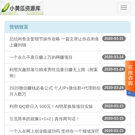
切
换
导
航
营销致富
总结闲鱼全套细节操作攻略 一篇文章让你在闲鱼
2020-03-31
上赚到钱
一个永久不衰日赚上万的网赚项目
2020-03-24
利用兴趣部落引精准男性流量日赚无上限（附案
2020-03-24
例）
2020微信赚钱必备公式 个人IP+微信群+代理助你
2020-03-24
月入数万
利用 QQ群日入 500元！AI明星换脸项目实操
2020-03-15
引流简单的就像1+1=2 | 真传两句话！
2020-03-15
一个人在网上创业能成功吗 坚持在一个领域深挖
2020-03-15