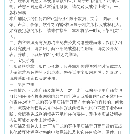
读、理解并同意受本使用条款约束,并遵守所有适用的法律法
规。若您不同意遵从本适用条款，请勿购买或停止访问。一、
版权归属
本店铺提供的任何内容(包括但不限于数据、文字、图表、图
像、声音、录像、软件等)的版权归属于相关版权人或权利人。
如有侵犯您的版权，请来信指出，掌柜将第一时间下架相关宝
贝。
二、内容来源所有资源均由免费公共网络整理而来，仅供学习
和研究使用。请勿用于商业用途或盈利性用途，请勿公开发
表。并请于下载后的24小时之内删除。
三、宝贝价格
宝贝价格绝非宝贝自身价格，只是掌柜整理资料的时间成本及
店铺运营所必需的支出成本。您在试用宝贝内容后，如喜欢，
请联系原作者购买后使用。
三、免责声明
任何情况下，本店铺及相关人士对于访问或购买使用店铺宝贝
引起的任何依赖本网站内容而作出决定或采取的行动不承担任
何责任;对访问或购买使用店铺宝贝而产生的任何直接的、间接
的、惩罚性的损失或其他任何形式的损失包括但不限于业务中
断，数据丢失或利润损失不承担任何责任，即使本店铺被明确
告知可能会发生上述损失。
本店铺及相关人士对于访问或购买使用店铺宝贝而导致病毒或
其他破坏性程序对您的电脑系统以及其它任何软件、硬件、IT