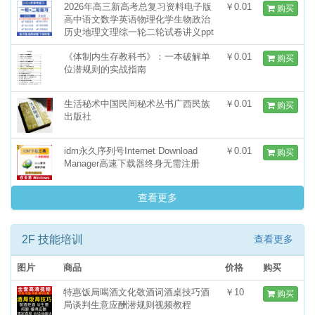
2026年高三新高考总复习资料电子版
￥0.01
购买
高中语文数学英语物理化学生物政治
历史地理文理综一轮二轮试卷讲义ppt
《体制内生存教科书》：一本破解单
￥0.01
购买
位潜规则的实战指南
生活秘术中国民间秘术丛书广西民族
￥0.01
购买
出版社
idm永久序列号Internet Download
￥0.01
购买
Manager高速下载器终身无需注册
查看更多
2F 技能培训
查看更多
图片
商品
价格
购买
特惠饭局喝酒文化敬酒词酒桌技巧酒
￥10
购买
局谈判生意应酬潜规则视频教程