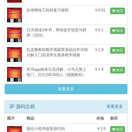
软考网络工程师复习资料
￥0.01
购买
21天精读3本书，帮你提升智慧与财
￥0.1
购买
商（完结）
肚皮舞教程教学视频零基础自学详细
￥1.9
购买
分解入门高清养生瘦身教学视频
简书app精准引流详解，小号点赞上
￥1.9
购买
热门，日引200-500人（视频教程）
查看更多
3F 源码交易
查看更多
图片
商品
价格
购买
微信小程序最新源代码
￥3.9
购买