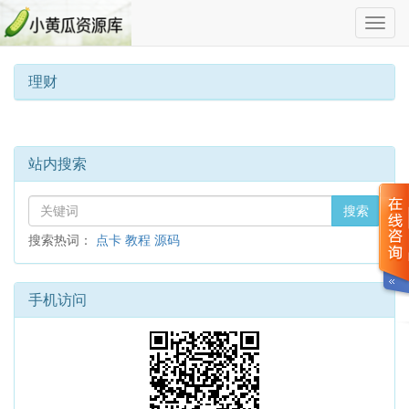
切
换
导
航
理财
站内搜索
搜索
搜索热词：
点卡
教程
源码
手机访问