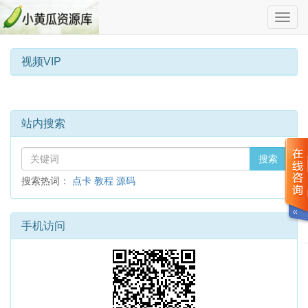
切
换
导
航
视频VIP
站内搜索
搜索
搜索热词：
点卡
教程
源码
手机访问